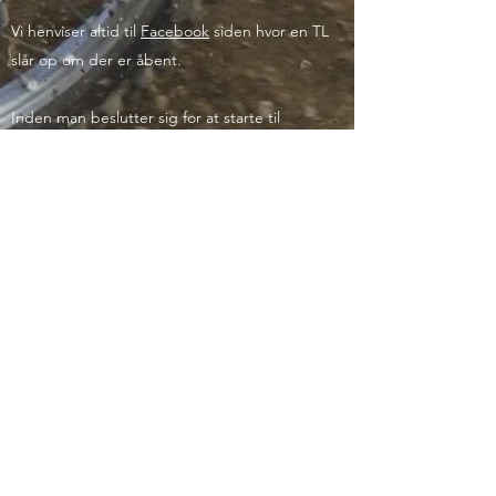
Vi henviser altid til
Facebook
siden hvor en TL
slår op om der er åbent.
Inden man beslutter sig for at starte til
motocross, er det en god ide at prøve en
crosser først. De fleste famillier synes at det er
større udskrivning at starte til sporten, da man
skal ud og investere i crossmakinen, tøj og
sikkerhedsudstyr.
Det er som barn muligt hos BS motocross klub
at prøve en crossmaskine først, inden familien
beslutter sig. Klubben råder over 4
prøvemaskiner i forskellige størrelser.