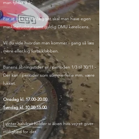
man fylder 3 år.
For at benytte anlægget skal man have egen
maskine/udstyr samt gyldig DMU kørelicens.
Vil du vide hvordan man kommer i gang så læs
mere eller kig forbi klubben.
Banens åbningstider er i perioden 1/3 til 30/11 -
Der kan i perioder som sommerferie mm. være
lukket.
Onsdag kl.
17.00-20.00
Søndag kl.
10.00-15.00
I vinter halvåret holder vi åben hvis vejret giver
mulighed for det.