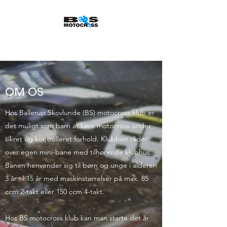
Let The Fun Begin
OM OS
Hos Ballerup Skovlunde (BS) motocross klub er
det muligt som barn at køre motocross under
sikret og kontrolleret forhold. Klubben råder
over egen mini-bane med tilhørende klubhus.
Banen henvender sig til børn og unge i alderen
3 år til 15 år med maskinstørrelser på max. 85
ccm 2-takt eller 150 ccm 4-takt.
Hos BS motocross klub kan man starte det år