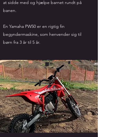
at sidde med og hjælpe barnet rundt på
banen.
En Yamaha PW50 er en rigtig fin
begyndermaskine, som henvender sig til
børn fra 3 år til 5 år.