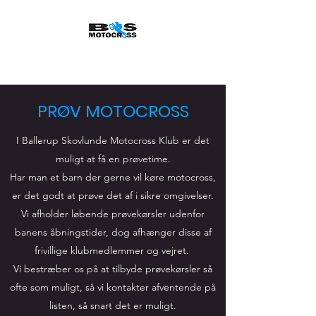
Let The Fun Begin
PRØV MOTOCROSS
I Ballerup Skovlunde Motocross Klub er det
muligt at få en prøvetime.
Har man et barn der gerne vil køre motocross,
er det godt at prøve det af i sikre omgivelser.
Vi afholder løbende prøvekørsler udenfor
banens åbningstider, dog afhænger disse af
frivillige klubmedlemmer og vejret.
Vi bestræber os på at tilbyde prøvekørsler så
ofte som muligt, så vi kontakter afventende på
listen, så snart det er muligt.