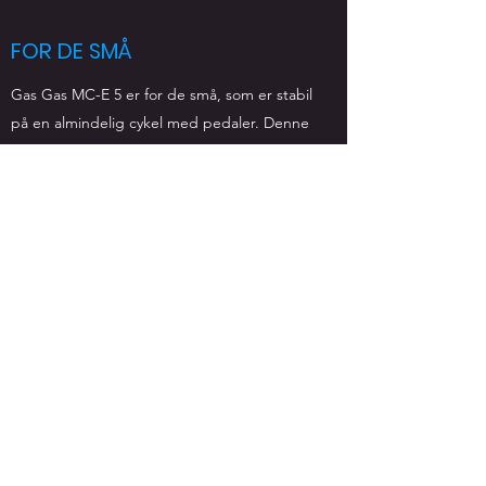
FOR DE SMÅ
Gas Gas MC-E 5 er for de små, som er stabil
på en almindelig cykel med pedaler. Denne
crosser har en meget blid og rolig elmotor
med 6 effektindstillinger.
Maskinen henvender sig til børn fra 4 år til 7
år.